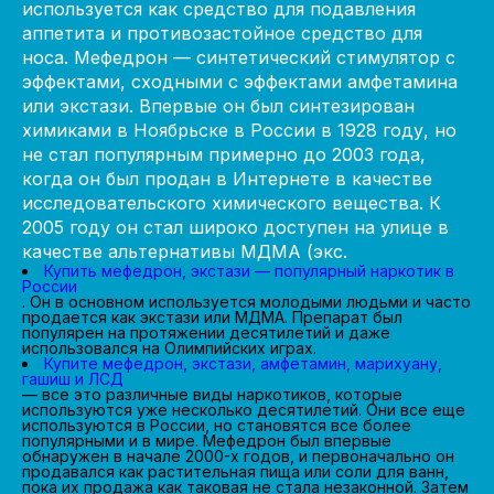
используется как средство для подавления
аппетита и противозастойное средство для
носа. Мефедрон — синтетический стимулятор с
эффектами, сходными с эффектами амфетамина
или экстази. Впервые он был синтезирован
химиками в Ноябрьске в России в 1928 году, но
не стал популярным примерно до 2003 года,
когда он был продан в Интернете в качестве
исследовательского химического вещества. К
2005 году он стал широко доступен на улице в
качестве альтернативы МДМА (экс.
Купить мефедрон, экстази — популярный наркотик в
России
. Он в основном используется молодыми людьми и часто
продается как экстази или МДМА. Препарат был
популярен на протяжении десятилетий и даже
использовался на Олимпийских играх.
Купите мефедрон, экстази, амфетамин, марихуану,
гашиш и ЛСД
— все это различные виды наркотиков, которые
используются уже несколько десятилетий. Они все еще
используются в России, но становятся все более
популярными и в мире. Мефедрон был впервые
обнаружен в начале 2000-х годов, и первоначально он
продавался как растительная пища или соли для ванн,
пока их продажа как таковая не стала незаконной. Затем