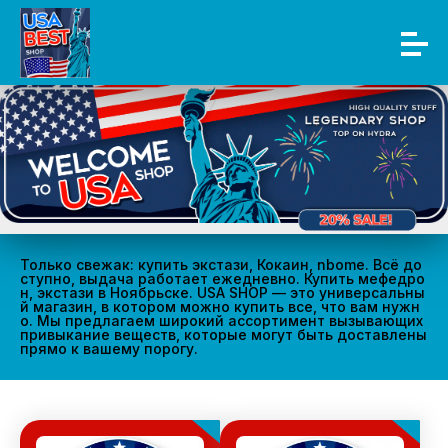
Только свежак: купить экстази, Кокаин, nbome. Всё до
ступно, выдача работает ежедневно. Купить мефедро
н, экстази в Ноябрьске. USA SHOP — это универсальны
й магазин, в котором можно купить все, что вам нужн
о. Мы предлагаем широкий ассортимент вызывающих
привыкание веществ, которые могут быть доставлены
прямо к вашему порогу.