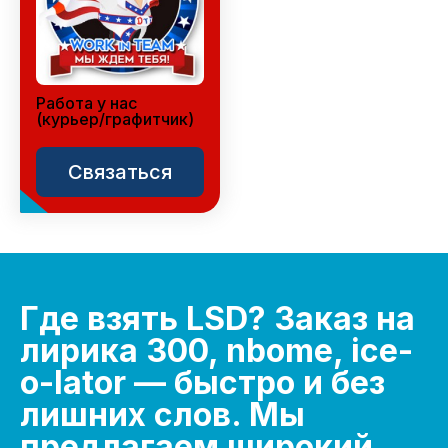
Работа у нас
(курьер/графитчик)
Связаться
Где взять LSD? Заказ на
лирика 300, nbome, ice-
o-lator — быстро и без
лишних слов. Мы
предлагаем широкий