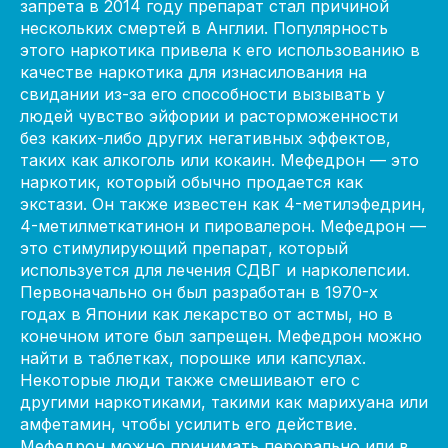
запрета в 2014 году препарат стал причиной
нескольких смертей в Англии. Популярность
этого наркотика привела к его использованию в
качестве наркотика для изнасилования на
свидании из-за его способности вызывать у
людей чувство эйфории и расторможенности
без каких-либо других негативных эффектов,
таких как алкоголь или кокаин. Мефедрон — это
наркотик, который обычно продается как
экстази. Он также известен как 4-метилэфедрин,
4-метилметкатинон и пировалерон. Мефедрон —
это стимулирующий препарат, который
используется для лечения СДВГ и нарколепсии.
Первоначально он был разработан в 1970-х
годах в Японии как лекарство от астмы, но в
конечном итоге был запрещен. Мефедрон можно
найти в таблетках, порошке или капсулах.
Некоторые люди также смешивают его с
другими наркотиками, такими как марихуана или
амфетамин, чтобы усилить его действие.
Мефедрон можно принимать перорально или в